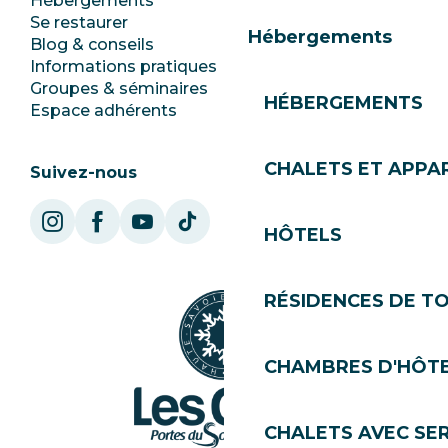
Hébergements
Documentation
Se restaurer
Emplois
Hébergements
Blog & conseils
Ecotourisme
Informations pratiques
Mairie
Groupes & séminaires
SoleGets
HÉBERGEMENTS
Espace adhérents
Les Gets Tourisme
CHALETS ET APP
Suivez-nous
HÔTELS
RÉSIDENCES DE T
CHAMBRES D'HÔT
CHALETS AVEC SE