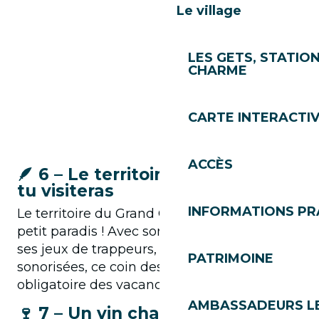
Le village
LES GETS, STATION
CHARME
CARTE INTERACTI
ACCÈS
🪶 6 – Le territoire du Grand Cry
tu visiteras
INFORMATIONS PR
Le territoire du Grand Cry est un véritable
petit paradis ! Avec son village d’indiens et
ses jeux de trappeurs, ses tipis, ses pistes
PATRIMOINE
sonorisées, ce coin des Gets est le spot
obligatoire des vacances en famille.
AMBASSADEURS L
🍷 7 – Un vin chaud tu boiras