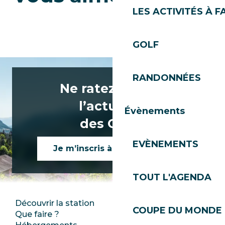
Sélection de pistes incontournables
LES ACTIVITÉS À F
du domaine des Gets
GOLF
RANDONNÉES
Ne ratez rien de
l’actualité
Évènements
des Gets !
EVÈNEMENTS
Je m’inscris à la newsletter
TOUT L'AGENDA
Découvrir la station
Espace Presse
COUPE DU MONDE 
Que faire ?
Club Les Gets