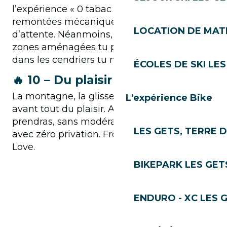
l’expérience « 0 tabac » sur les pistes, les
remontées mécaniques et dans les files
LOCATION DE MATÉ
d’attente. Néanmoins, fumer dans les cinq
zones aménagées tu pourras, les mégots
dans les cendriers tu mettras.
ÉCOLES DE SKI LES
🔥 10 – Du plaisir tu prendras
La montagne, la glisse, le grand air, c’est
L'expérience Bike
avant tout du plaisir. Alors du plaisir tu
prendras, sans modération, sans concession
LES GETS, TERRE 
avec zéro privation. From les Gets, with
Love.
BIKEPARK LES GET
ENDURO - XC LES 