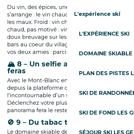
Du vin, des épices, une orange et tout
L'expérience ski
s’arrange : le vin chaud est la réponse à tous
les maux. Froid : vin chaud, fatigué : vin
chaud, pas motivé : vin chaud ! Sirotez le
L'EXPÉRIENCE SKI
doux breuvage sur les pistes ou dans les
bars au coeur du village. À consommer avec
vos deux amies : parcimonie et modération.
DOMAINE SKIABLE 
🏔️ 8 – Un selfie au Ranfoilly tu
feras
PLAN DES PISTES 
Avec le Mont-Blanc en toile de fond, le selfie
depuis la plateforme du Ranfoilly est
SKI DE RANDONNÉE
l’incontournable d’un séjour aux Gets.
Déclenchez votre plus beau sourire, le
panorama fera le reste !
SKI DE FOND LES 
🚫 9 – Du tabac tu t’abstiendras
Le domaine skiable des Gets renouvelle
SÉJOUR SKI LES G