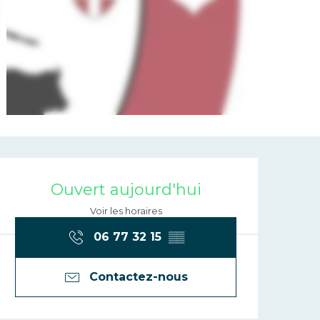
Ouverture et 
Ouvert aujourd'hui
Voir les horaires
06 77 32 15
▒▒
Contactez-nous