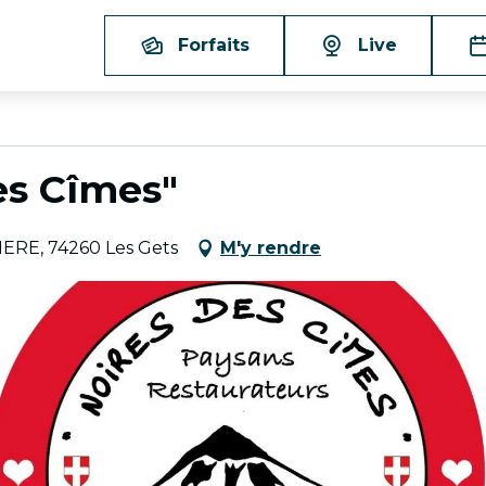
Forfaits
Live
es Cîmes"
IERE, 74260 Les Gets
M'y rendre