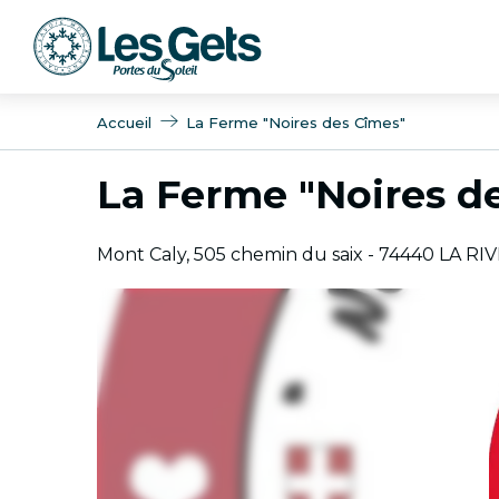
Aller
au
contenu
principal
Accueil
La Ferme "Noires des Cîmes"
La Ferme "Noires d
Mont Caly, 505 chemin du saix - 74440 LA RIV