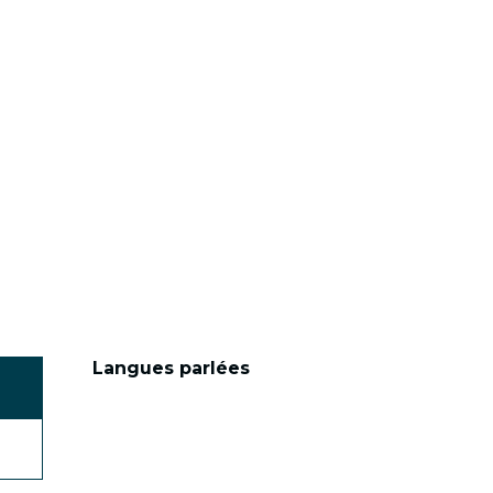
Langues parlées
Langues parlées