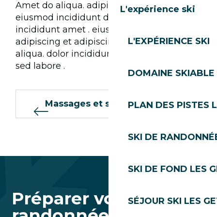
Amet do aliqua. adipiscing elit . et
L'expérience ski
eiusmod incididunt dolor . ipsum et
Ski de fond
incididunt amet . eiusmod amet aliqua.
L'EXPÉRIENCE SKI
adipiscing et adipiscing sed dolore . do
aliqua. dolor incididunt consectetur elit
Chien de traineau
sed labore .
DOMAINE SKIABLE 
Massages et soins du corps
PLAN DES PISTES 
SKI DE RANDONNÉE
SKI DE FOND LES 
Préparer votre
SÉJOUR SKI LES G
randonnée hivernale