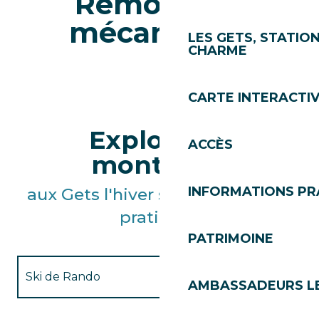
Remontées
mécaniques
LES GETS, STATION
CHARME
CARTE INTERACTI
Explorer la
ACCÈS
montagne
INFORMATIONS PR
aux Gets l'hiver sous différentes
pratiques
PATRIMOINE
Ski de Rando
AMBASSADEURS L
Vélo sur neige