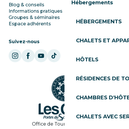
Hébergements
Blog & conseils
Ecotourisme
Informations pratiques
Mairie
Groupes & séminaires
SoleGets
HÉBERGEMENTS
Espace adhérents
Les Gets Tourisme
CHALETS ET APP
Suivez-nous
HÔTELS
RÉSIDENCES DE T
CHAMBRES D'HÔT
CHALETS AVEC SE
Office de Tourisme des Gets