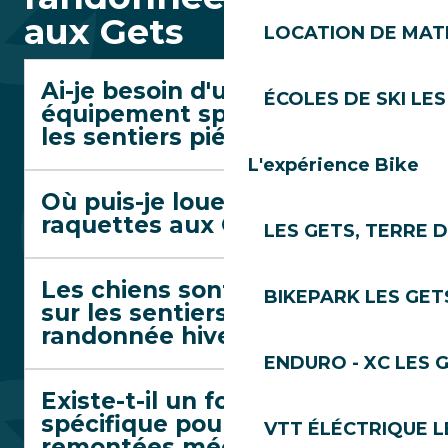
aux Gets
LOCATION DE MATÉ
Ai-je besoin d'un
ÉCOLES DE SKI LES
équipement spécial pour
les sentiers piétons ?
L'expérience Bike
Où puis-je louer des
raquettes aux Gets ?
LES GETS, TERRE 
Les chiens sont-ils admis
BIKEPARK LES GET
sur les sentiers de
randonnée hiver ?
ENDURO - XC LES 
Existe-t-il un forfait
spécifique pour utiliser les
VTT ÉLÉCTRIQUE L
remontées mécaniques en