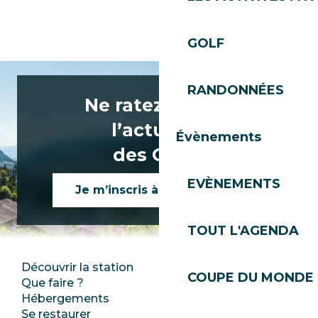
Parcours golf les Gets
GOLF
RANDONNÉES
Ne ratez rien de
l’actualité
Évènements
des Gets !
EVÈNEMENTS
Je m’inscris à la newsletter
TOUT L'AGENDA
Découvrir la station
Espace Presse
COUPE DU MONDE 
Que faire ?
Club Les Gets
Hébergements
Documentation
Se restaurer
Emplois