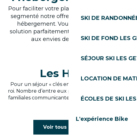
Pour faciliter votre planification, nous avons
segmenté notre offre comme notre cocon
SKI DE RANDONNÉE
hébergement. Vous trouverez ainsi la
solution parfaitement adaptée à la taille et
SKI DE FOND LES 
aux envies de votre famille.
SÉJOUR SKI LES G
Les Hôtels
LOCATION DE MATÉ
Pour un séjour « clés en main » où le service est
roi. Nombre d’entre eux proposent des chambres
familiales communicantes et des espaces de jeux.
ÉCOLES DE SKI LES
L'expérience Bike
L'Alpina
Voir tous les hôtels