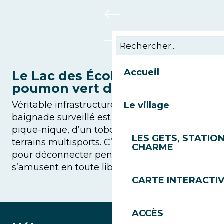
Accueil
Le Lac des Écoles : Le
poumon vert de l’été
Véritable infrastructure phare, ce lac de
Le village
baignade surveillé est entouré de zones de
pique-nique, d’un toboggan géant et de
LES GETS, STATION
terrains multisports. C’est l’endroit idéal
CHARME
pour déconnecter pendant que les enfants
s’amusent en toute liberté.
CARTE INTERACTI
ACCÈS