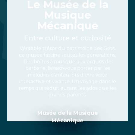
Le Musée de la
Musique
Mécanique
Entre culture et curiosité
Véritable trésor du patrimoine des Gets,
ce musée fascine toutes les générations.
Des boîtes à musique aux orgues de
barbarie, laissez-vous porter par les
mélodies d’antan lors d’une visite
interactive et vivante. Un voyage dans le
temps qui séduit autant les ados que les
grands-parents.
Musée de la Musique
Mécanique