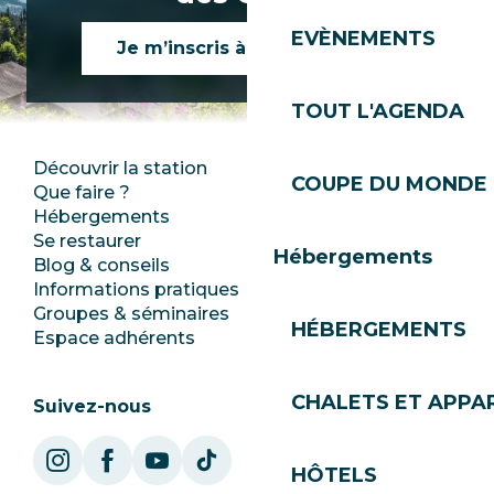
EVÈNEMENTS
Je m’inscris à la newsletter
TOUT L'AGENDA
Découvrir la station
Espace Presse
COUPE DU MONDE 
Que faire ?
Club Les Gets
Hébergements
Documentation
Se restaurer
Emplois
Hébergements
Blog & conseils
Ecotourisme
Informations pratiques
Mairie
Groupes & séminaires
SoleGets
HÉBERGEMENTS
Espace adhérents
Les Gets Tourisme
CHALETS ET APP
Suivez-nous
HÔTELS