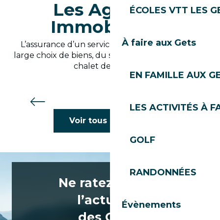
Les Agences
ÉCOLES VTT LES G
Immobilières
À faire aux Gets
L’assurance d’un service professionnel et d’un
large choix de biens, du studio pratique au grand
chalet de prestige.
EN FAMILLE AUX G
Agence Immo'Select
LES ACTIVITÉS À F
Voir tous les hôtels
GOLF
RANDONNÉES
Ne ratez rien de
l’actualité
Évènements
des Gets !