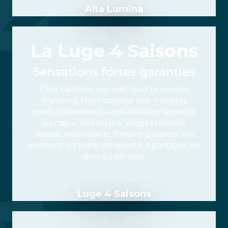
Alta Lumina
La Luge 4 Saisons
Sensations fortes garanties
C’est l’activité qui met tout le monde
d’accord, hiver comme été. Installés
confortablement, vous dévalez la pente
au cœur des sapins. Virages relevés,
vitesse maîtrisée et frissons garantis : un
moment de pure complicité à partager en
duo ou en solo.
Luge 4 Saisons