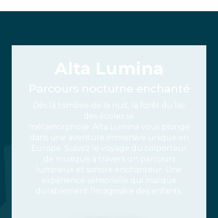
Alta Lumina
Parcours nocturne enchanté
Dès la tombée de la nuit, la forêt du lac
des écoles se
métamorphose. Alta Lumina vous plonge
dans une aventure immersive unique en
Europe. Suivez le voyage du colporteur
de musique à travers un parcours
lumineux et sonore enchanteur. Une
expérience sensorielle qui marque
durablement l’imaginaire des enfants.