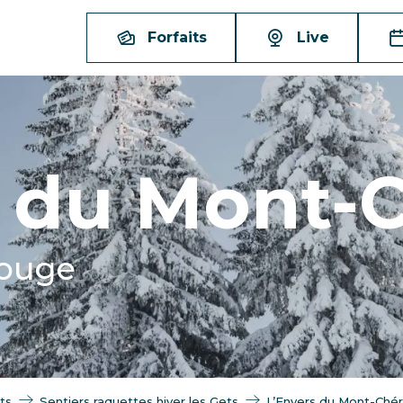
Forfaits
Live
s du Mont-
rouge
ts
Sentiers raquettes hiver les Gets
L’Envers du Mont-Chér