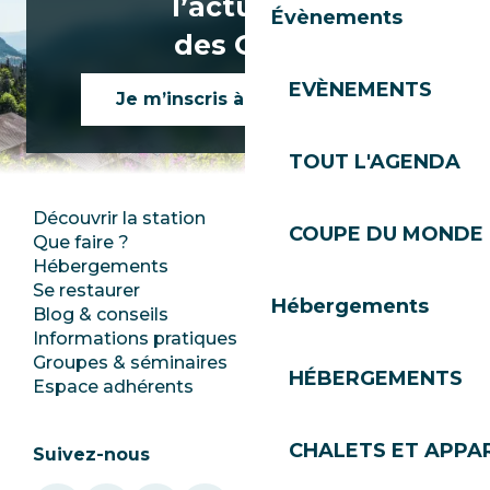
l’actualité
Tsd chavannes express
Ouverte
Évènements
des Gets !
EVÈNEMENTS
Je m’inscris à la newsletter
TOUT L'AGENDA
Découvrir la station
Espace Presse
COUPE DU MONDE 
Que faire ?
Club Les Gets
Hébergements
Documentation
Se restaurer
Emplois
Hébergements
Blog & conseils
Ecotourisme
Informations pratiques
Mairie
Groupes & séminaires
SoleGets
HÉBERGEMENTS
Espace adhérents
Les Gets Tourisme
CHALETS ET APP
Suivez-nous