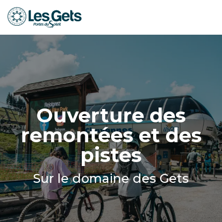
Aller
au
contenu
principal
Ouverture des
remontées et des
pistes
Sur le domaine des Gets