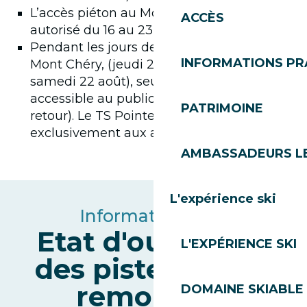
L’accès piéton au Mont Chéry restera
ACCÈS
autorisé du 16 au 23 août via la TC Chéry.
Pendant les jours de compétition sur le
INFORMATIONS PR
Mont Chéry, (jeudi 20, vendredi 21 et
samedi 22 août), seule la TC Chéry sera
accessible au public (aller simple et aller-
PATRIMOINE
retour). Le TS Pointe sera réservé
exclusivement aux athlètes.
AMBASSADEURS L
L'expérience ski
Informations live
Etat d'ouverture
L'EXPÉRIENCE SKI
des pistes et des
remontées
DOMAINE SKIABLE 