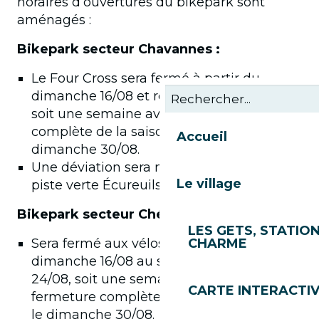
horaires d’ouvertures du bikepark sont
aménagés :
Bikepark secteur Chavannes :
Le Four Cross sera fermé à partir du
dimanche 16/08 et rouvrira le lundi 24/08,
soit une semaine avant la fermeture
complète de la saison, prévue le
Accueil
dimanche 30/08.
Une déviation sera mise en place par la
Le village
piste verte Écureuils
Bikepark secteur Chéry :
LES GETS, STATION
Sera fermé aux vélos à partir du
CHARME
dimanche 16/08 au soir et rouvrira le lundi
24/08, soit une semaine avant la
CARTE INTERACTI
fermeture complète de la saison, prévue
le dimanche 30/08.