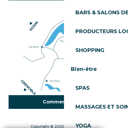
BARS & SALONS D
PRODUCTEURS LO
SHOPPING
Bien-être
SPAS
Comment venir ?
MASSAGES ET SOI
YOGA
Copyright © 2026
Mentions légales