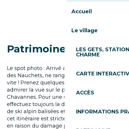
Accueil
Le village
Patrimoine & Nature
LES GETS, STATION
CHARME
Le spot photo : Arrivé au sommet
CARTE INTERACTI
des Nauchets, ne rangez pas vos peaux trop
vite ! Prenez quelques minutes pour
admirer la vue sur le plateau des
ACCÈS
Chavannes. Pour une sécurité maximale,
effectuez toujours la descente par les pistes
de ski alpin balisées et rappelez-vous que
INFORMATIONS PR
cet itinéraire est strictement interdit de nuit
en raison du damage par câble.