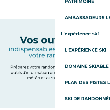
PATRIMOINE
AMBASSADEURS L
L'expérience ski
Vos outils live
indispensables pour préparer
L'EXPÉRIENCE SKI
votre randonnée
DOMAINE SKIABLE 
Préparez votre randonnée pédestre avec nos
outils d’information en temps réel : webcams,
météo et cartes des sentiers.
PLAN DES PISTES 
SKI DE RANDONNÉE