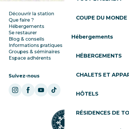
Découvrir la station
Espace Presse
COUPE DU MONDE 
Que faire ?
Club Les Gets
Hébergements
Documentation
Se restaurer
Emplois
Hébergements
Blog & conseils
Ecotourisme
Informations pratiques
Mairie
Groupes & séminaires
SoleGets
HÉBERGEMENTS
Espace adhérents
Les Gets Tourisme
CHALETS ET APP
Suivez-nous
HÔTELS
RÉSIDENCES DE T