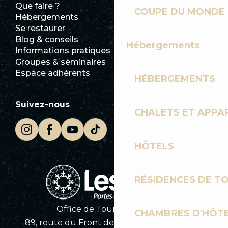
Que faire ?
Club Les Gets
COUPE DU MONDE 
Hébergements
Documentation
Se restaurer
Emplois
Blog & conseils
Ecotourisme
Hébergements
Informations pratiques
Mairie
Groupes & séminaires
SoleGets
Espace adhérents
Les Gets Tourisme
HÉBERGEMENTS
Suivez-nous
CHALETS ET APP
HÔTELS
RÉSIDENCES DE T
Office de Tourisme des Gets
CHAMBRES D'HÔT
89, route du Front de Neige 74260 Les Gets