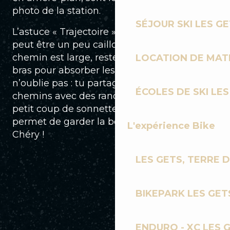
photo de la station.
SÉJOUR SKI LES G
L’astuce « Trajectoire » : Sur ce versant, le sol
peut être un peu caillouteux. Même si le
chemin est large, reste bien souple sur tes
LOCATION DE MATÉ
bras pour absorber les petites vibrations. Et
n’oublie pas : tu partages souvent ces
ÉCOLES DE SKI LES
chemins avec des randonneurs, alors un
petit coup de sonnette ou un « bonjour »
permet de garder la bonne ambiance du
L'expérience Bike
Chéry !
LES GETS, TERRE 
BIKEPARK LES GET
ENDURO - XC LES 