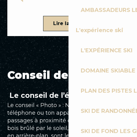
AMBASSADEURS L
Lire la suite
L'expérience ski
L'EXPÉRIENCE SKI
DOMAINE SKIABLE 
Conseil de l'expert
PLAN DES PISTES 
Le conseil de l’équipe
Le conseil « Photo » : Ne range pas ton
SKI DE RANDONNÉE
téléphone ou ton appareil trop loin ! Les
passages à proximité des vieux chalets en
bois brûlé par le soleil, avec le Mont-Blanc
SKI DE FOND LES 
en arrière-plan, sont les plus beaux spots