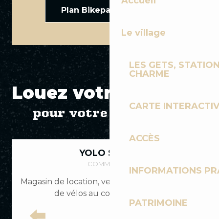
Accueil
Plan Bikepark Les Gets
Le village
LES GETS, STATION
CHARME
Louez votre matériel
CARTE INTERACTI
pour votre randonnée
ACCÈS
YOLO STORE
COMMERCES
INFORMATIONS PR
Magasin de location, vente et atelier de skis et
de vélos au coeur du village
PATRIMOINE