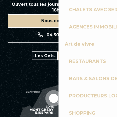
Ouvert tous les jours en saison de 8h30 à
CHALETS AVEC SE
18h30
Nous contacter
AGENCES IMMOBIL
04 50 74 74 74
Art de vivre
Les Gets
Bike park
RESTAURANTS
BARS & SALONS D
PRODUCTEURS LO
SHOPPING