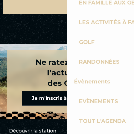
EN FAMILLE AUX G
LES ACTIVITÉS À F
TOUR DU GOLF
GOLF
Ne ratez rien de
RANDONNÉES
l’actualité
Évènements
des Gets !
Je m’inscris à la newsletter
EVÈNEMENTS
TOUT L'AGENDA
Découvrir la station
Espace Presse