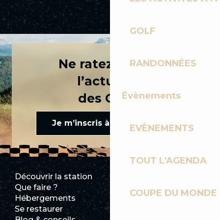
TOUR DU MONT-CHERY
GOLF
Ne ratez rien de
RANDONNÉES
l’actualité
Évènements
des Gets !
Je m’inscris à la newsletter
EVÈNEMENTS
TOUT L'AGENDA
Découvrir la station
Espace Presse
Que faire ?
Club Les Gets
COUPE DU MONDE 
Hébergements
Documentation
Se restaurer
Emplois
Blog & conseils
Ecotourisme