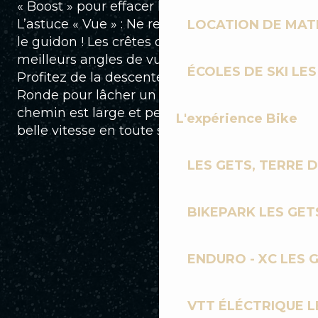
« Boost » pour effacer la difficulté.
L’astuce « Vue » : Ne restez pas le nez dans
LOCATION DE MATÉ
le guidon ! Les crêtes offrent l’un des
meilleurs angles de vue sur le domaine.
ÉCOLES DE SKI LES
Profitez de la descente vers la Mouille
Ronde pour lâcher un peu les freins, le
chemin est large et permet de prendre une
L'expérience Bike
belle vitesse en toute sécurité.
LES GETS, TERRE 
BIKEPARK LES GET
ENDURO - XC LES 
VTT ÉLÉCTRIQUE L