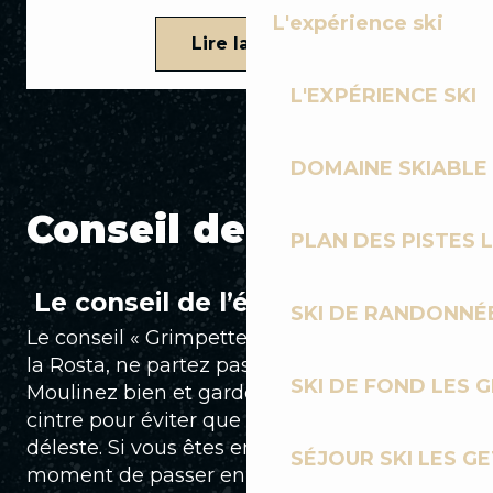
L'expérience ski
Lire la suite
L'EXPÉRIENCE SKI
DOMAINE SKIABLE 
Conseil de l'expert
PLAN DES PISTES 
Le conseil de l’équipe
SKI DE RANDONNÉE
Le conseil « Grimpette » : Sur le raidillon de
la Rosta, ne partez pas trop grand !
SKI DE FOND LES 
Moulinez bien et gardez le buste bas sur le
cintre pour éviter que la roue avant ne
déleste. Si vous êtes en VTTAE, c’est le
SÉJOUR SKI LES G
moment de passer en mode « Trail » ou