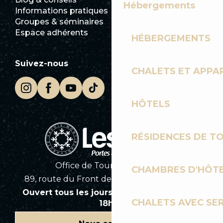
Hébergements
Informations pratiques
Mairie
Groupes & séminaires
SoleGets
Espace adhérents
Les Gets Tourisme
HÉBERGEMENTS
Suivez-nous
CHALETS ET APP
HÔTELS
RÉSIDENCES DE T
Office de Tourisme des Gets
CHAMBRES D'HÔT
89, route du Front de Neige 74260 Les Gets
Ouvert tous les jours en saison de 8h30 à
CHALETS AVEC SE
18h30