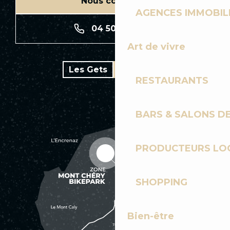
Nous contacter
AGENCES IMMOBIL
04 50 74 74 74
Art de vivre
Les Gets
Bike park
RESTAURANTS
BARS & SALONS D
PRODUCTEURS LO
SHOPPING
Bien-être