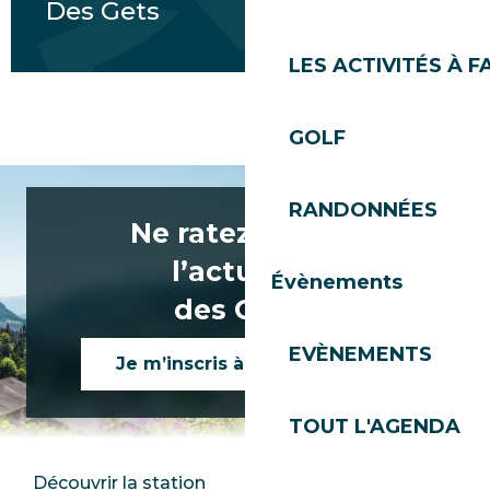
Des Gets
LES ACTIVITÉS À F
Joux-Plane par Morillon
GOLF
RANDONNÉES
Ne ratez rien de
l’actualité
Évènements
des Gets !
EVÈNEMENTS
Je m’inscris à la newsletter
TOUT L'AGENDA
Découvrir la station
Espace Presse