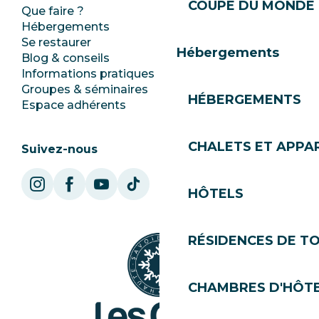
COUPE DU MONDE 
Que faire ?
Club Les Gets
Hébergements
Documentation
Se restaurer
Emplois
Hébergements
Blog & conseils
Ecotourisme
Informations pratiques
Mairie
Groupes & séminaires
SoleGets
HÉBERGEMENTS
Espace adhérents
Les Gets Tourisme
CHALETS ET APP
Suivez-nous
HÔTELS
RÉSIDENCES DE T
CHAMBRES D'HÔT