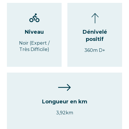
Niveau
Dénivelé
positif
Noir (Expert /
Très Difficile)
360m D+
Longueur en km
3,92km