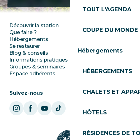
TOUT L'AGENDA
Découvrir la station
Espace Presse
COUPE DU MONDE 
Que faire ?
Club Les Gets
Hébergements
Documentation
Se restaurer
Emplois
Hébergements
Blog & conseils
Ecotourisme
Informations pratiques
Mairie
Groupes & séminaires
SoleGets
HÉBERGEMENTS
Espace adhérents
Les Gets Tourisme
CHALETS ET APP
Suivez-nous
HÔTELS
RÉSIDENCES DE T