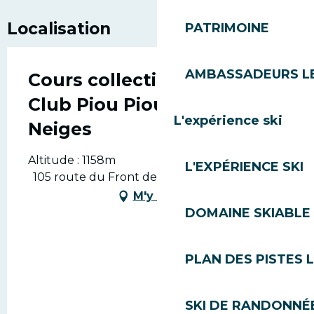
Localisation
PATRIMOINE
AMBASSADEURS L
Cours collectifs de ski -
Club Piou Piou - Jardin des
L'expérience ski
Neiges
Altitude : 1158m
L'EXPÉRIENCE SKI
105 route du Front de Neige, 74260 Les Gets
M'y rendre
DOMAINE SKIABLE 
PLAN DES PISTES 
SKI DE RANDONNÉE