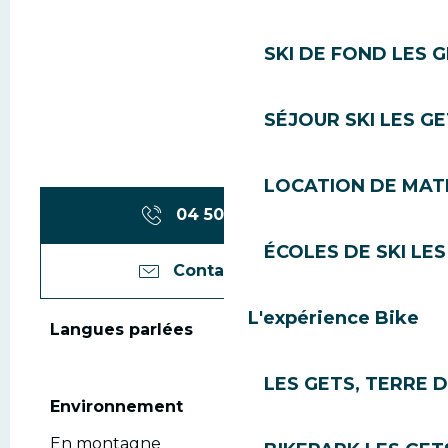
SKI DE FOND LES 
SÉJOUR SKI LES G
LOCATION DE MATÉ
04 50 75 80
▒▒
ÉCOLES DE SKI LES
Contactez-nous
L'expérience Bike
Langues parlées
Langues parlées
LES GETS, TERRE 
Environnement
Environnement
En montagne