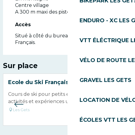
BIKEPARK LES GET
Centre village
A 300 m maxi des pistes
ENDURO - XC LES 
Accès
Accès
Situé à côté du bureau de l'Ecole de Ski
VTT ÉLÉCTRIQUE L
Français.
VÉLO DE ROUTE LE
Sur place
GRAVEL LES GETS
Ecole du Ski Français
Cours de ski pour petits et grands, snowboard,
LOCATION DE VÉLO
activités et expériences uniques
Les Gets
ÉCOLES VTT LES G