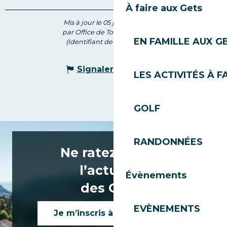
À faire aux Gets
Mis à jour le 05 juin 2026 à 17:29
par Office de Tourisme des Gets
EN FAMILLE AUX G
(Identifiant de l'offre :
592647
)
Signaler une erreur
LES ACTIVITÉS À F
GOLF
RANDONNÉES
Ne ratez rien de
l’actualité
Évènements
des Gets !
EVÈNEMENTS
Je m’inscris à la newsletter