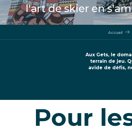
l'art de skier en s'
Accueil
Aux Gets, le domai
terrain de jeu. 
avide de défis, 
Pour les