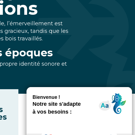
ions
e, l’émerveillement est
 gracieux, tandis que les
bois travaillés.
es époques
propre identité sonore et
La Galerie des
s
Automates
es
Un moment de pure
poésie où les
personnages