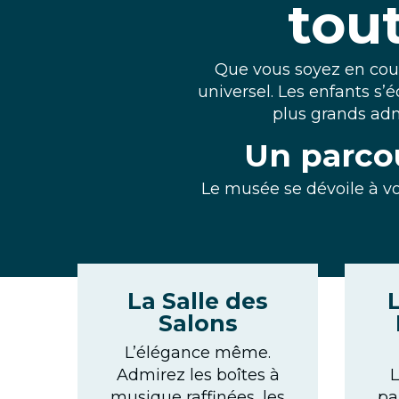
tou
Que vous soyez en coup
universel. Les enfants s
plus grands adm
Un parcou
Le musée se dévoile à vo
La Salle des
L
Salons
L’élégance même.
Admirez les boîtes à
L
musique raffinées, les
pa