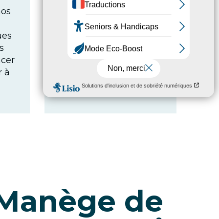
nos
s’animent sous vos
yeux, mêlant
ues
mécanique de
s
précision et art de la
cer
mise en scène.
r à
 Manège de