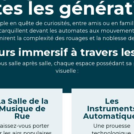
tes les générat
le en quête de curiosités, entre amis ou en famill
’écarquillent devant les automates aux mouvements
irent la complexité des rouages et la noblesse des 
rs immersif à travers l
us salle après salle, chaque espace possédant sa 
visuelle :
a Salle de la
Les
Musique de
Instrument
Rue
Automatiqu
aissez-vous porter
Une prouesse
r les airs populaires
technologique.