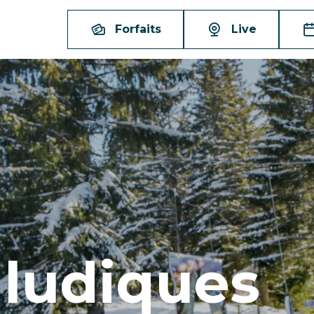
Forfaits
Live
 ludiques