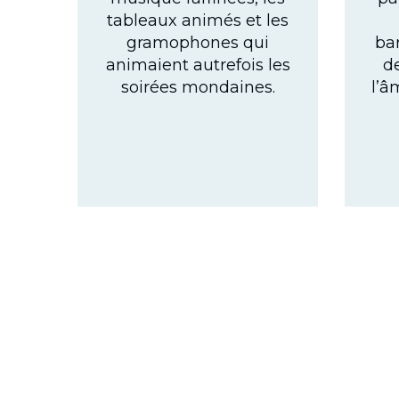
tableaux animés et les
gramophones qui
ba
animaient autrefois les
de
soirées mondaines.
l’â