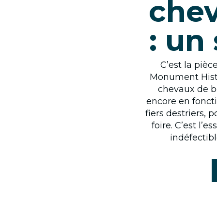
chev
: un
C’est la pièc
Monument Histo
chevaux de bo
encore en fonct
fiers destriers, 
foire. C’est l’
indéfectibl