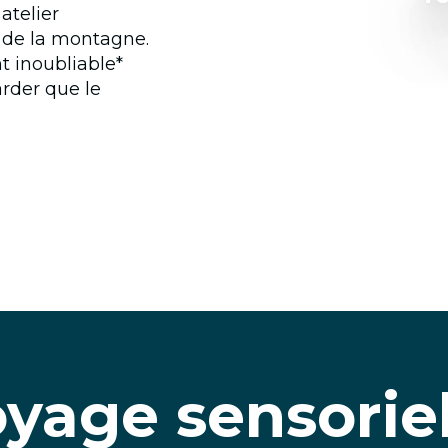
atelier
 de la montagne.
nt inoubliable*
arder que le
yage sensorie