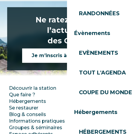
RANDONNÉES
Ne ratez rien de
l’actualité
Évènements
des Gets !
EVÈNEMENTS
Je m’inscris à la newsletter
TOUT L'AGENDA
Découvrir la station
Espace Presse
COUPE DU MONDE 
Que faire ?
Club Les Gets
Hébergements
Documentation
Se restaurer
Emplois
Hébergements
Blog & conseils
Ecotourisme
Informations pratiques
Mairie
Groupes & séminaires
SoleGets
HÉBERGEMENTS