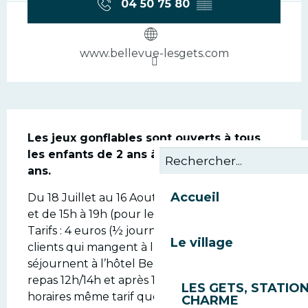
04 50 75 80
▒▒
www.bellevue-lesgets.com
Description
Les jeux gonflables sont ouverts à tous 
les enfants de 2 ans à 5 ans et de 5 à 10 
ans.
Accueil
Du 18 Juillet au 16 Aout. Ouvert de 10h à 12h 
et de 15h à 19h (pour les clients extérieurs) 
Tarifs : 4 euros (½ journée) Gratuit pour les 
Le village
clients qui mangent à l’Aprèski bar et qui 
séjournent à l’hôtel Bellevue (aux heures de 
repas 12h/14h et après 19h). En dehors de ces 
LES GETS, STATION
horaires même tarif que les...
CHARME