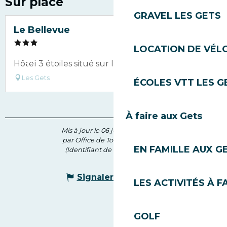
Sur place
GRAVEL LES GETS
Le Bellevue
LOCATION DE VÉLO
Hôtel 3 étoiles situé sur le Front de Neige
Les Gets
ÉCOLES VTT LES G
À faire aux Gets
Mis à jour le 06 juillet 2026 à 11:26
par Office de Tourisme des Gets
EN FAMILLE AUX G
(Identifiant de l'offre :
5537819
)
Signaler une erreur
LES ACTIVITÉS À F
GOLF