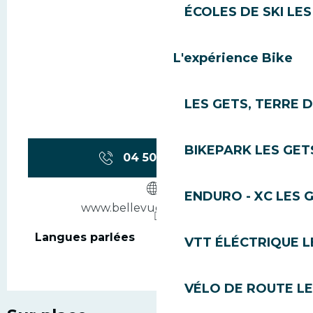
ÉCOLES DE SKI LES
L'expérience Bike
LES GETS, TERRE 
BIKEPARK LES GET
04 50 75 80
▒▒
ENDURO - XC LES 
www.bellevue-lesgets.com
Langues parlées
Langues parlées
VTT ÉLÉCTRIQUE L
VÉLO DE ROUTE LE