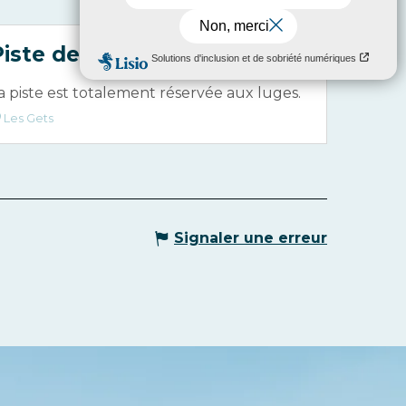
Piste de luge des Chavannes
a piste est totalement réservée aux luges.
Les Gets
Signaler une erreur