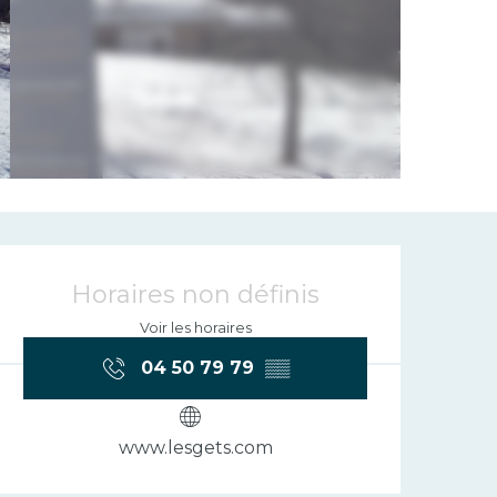
Ouverture et 
Horaires non définis
Voir les horaires
04 50 79 79
▒▒
www.lesgets.com