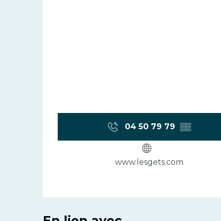
04 50 79 79
▒▒
www.lesgets.com
En lien avec