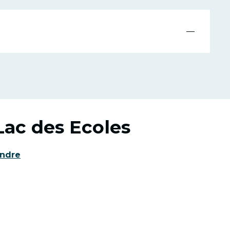
—
Lac des Ecoles
endre