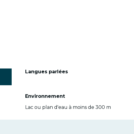
Langues parlées
Langues parlées
Environnement
Environnement
Lac ou plan d'eau à moins de 300 m