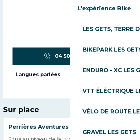
L'expérience Bike
LES GETS, TERRE 
BIKEPARK LES GET
04 50 75 80
▒▒
ENDURO - XC LES 
Langues parlées
Langues parlées
VTT ÉLÉCTRIQUE L
Sur place
VÉLO DE ROUTE LE
Perrières Aventures
GRAVEL LES GETS
Situé au niveau de la Luge sur rails 4 saisons,