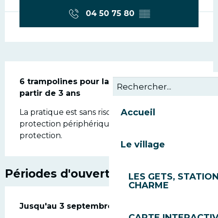
04 50 75 80
▒▒
Description
6 trampolines pour la pratique de tous à 
partir de 3 ans
Accueil
La pratique est sans risques grâce au filet de 
protection périphérique et aux coussins de 
protection.
Le village
Périodes d'ouverture
LES GETS, STATION
CHARME
Du
Jusqu'au
24 juin 2026
3 septembre 2026
au
3 septembre 2026
CARTE INTERACTI