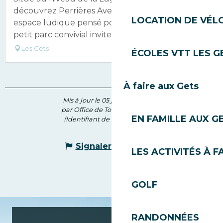
découvrez Perrières Aventures, un tout nouvel
LOCATION DE VÉLO
espace ludique pensé pour toute la famille. Ce
petit parc convivial invite petits...
Les Gets
ÉCOLES VTT LES G
À faire aux Gets
Mis à jour le 05 juin 2026 à 10:41
par Office de Tourisme des Gets
EN FAMILLE AUX G
(Identifiant de l'offre :
7140173
)
Signaler une erreur
LES ACTIVITÉS À F
GOLF
RANDONNÉES