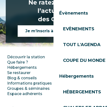
Ne ratez rien de
l’actualité
Évènements
des Gets !
EVÈNEMENTS
Je m’inscris à la newsletter
TOUT L'AGENDA
Découvrir la station
Espace Presse
COUPE DU MONDE 
Que faire ?
Club Les Gets
Hébergements
Documentation
Se restaurer
Emplois
Hébergements
Blog & conseils
Ecotourisme
Informations pratiques
Mairie
Groupes & séminaires
SoleGets
HÉBERGEMENTS
Espace adhérents
Les Gets Tourisme