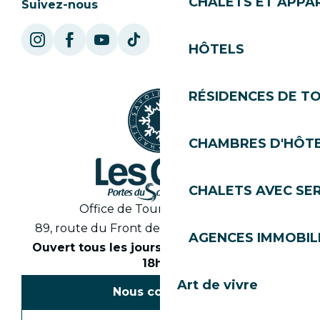
CHALETS ET APP
Suivez-nous
HÔTELS
RÉSIDENCES DE T
CHAMBRES D'HÔT
CHALETS AVEC SE
Office de Tourisme des Gets
89, route du Front de Neige 74260 Les Gets
AGENCES IMMOBIL
Ouvert tous les jours en saison de 8h30 à
18h30
Art de vivre
Nous contacter