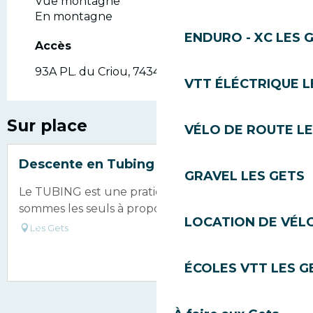
Vue montagne
En montagne
ENDURO - XC LES 
Accès
Accès
93A PL. du Criou, 74340 Samoëns
VTT ÉLÉCTRIQUE L
Sur place
VÉLO DE ROUTE LE
Réservable
Descente en Tubing
GRAVEL LES GETS
Le TUBING est une pratique nouvelle que nous
sommes les seuls à proposer en Haute Savoie.
LOCATION DE VÉLO
Les Gets
ÉCOLES VTT LES G