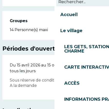
Accueil
Groupes
Groupes
14 Personne(s) maxi
Le village
LES GETS, STATION
Périodes d'ouverture
CHARME
Du 15 avril 2026 au 15 octobre 2026 - Ouvert
CARTE INTERACTI
tous les jours
Sous réserve de conditions météo favorables
ACCÈS
A la demande
INFORMATIONS PR