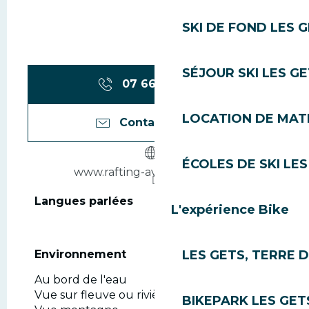
SKI DE FOND LES 
SÉJOUR SKI LES G
07 66 52 38
▒▒
LOCATION DE MATÉ
Contactez-nous
ÉCOLES DE SKI LES
www.rafting-aventure74.com
Langues parlées
Langues parlées
L'expérience Bike
LES GETS, TERRE 
Environnement
Environnement
Au bord de l'eau
Vue sur fleuve ou rivière
BIKEPARK LES GET