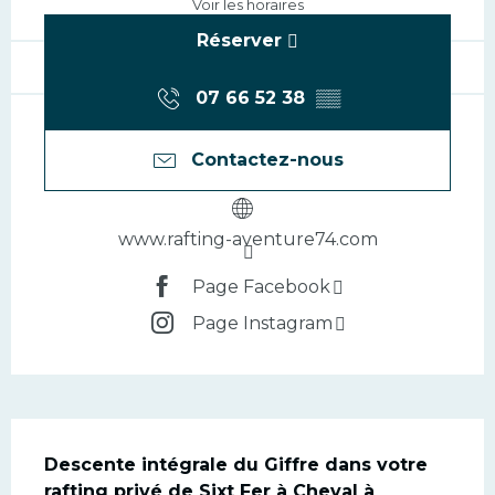
Voir les horaires
Réserver
07 66 52 38
▒▒
Contactez-nous
www.rafting-aventure74.com
Page Facebook
Page Instagram
Description
Descente intégrale du Giffre dans votre 
rafting privé de Sixt Fer à Cheval à 