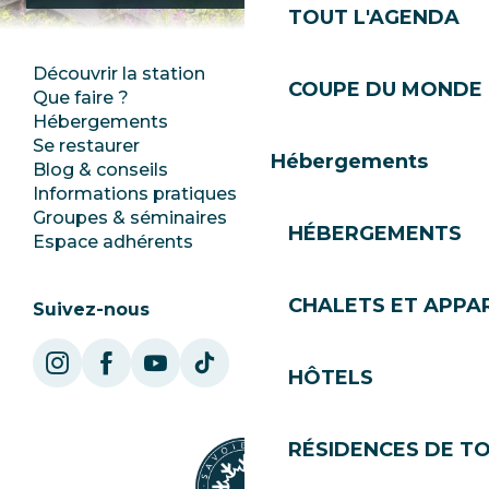
TOUT L'AGENDA
Découvrir la station
Espace Presse
COUPE DU MONDE 
Que faire ?
Club Les Gets
Hébergements
Documentation
Se restaurer
Emplois
Hébergements
Blog & conseils
Ecotourisme
Informations pratiques
Mairie
Groupes & séminaires
SoleGets
HÉBERGEMENTS
Espace adhérents
Les Gets Tourisme
CHALETS ET APP
Suivez-nous
HÔTELS
RÉSIDENCES DE T