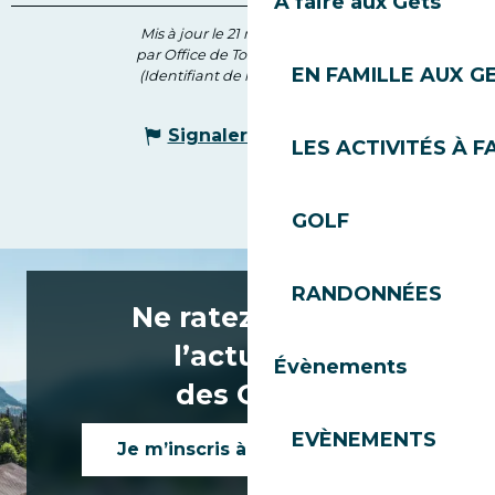
À faire aux Gets
Mis à jour le 21 mai 2025 à 10:24
par Office de Tourisme des Gets
EN FAMILLE AUX G
(Identifiant de l'offre :
5776030
)
Signaler une erreur
LES ACTIVITÉS À F
GOLF
RANDONNÉES
Ne ratez rien de
l’actualité
Évènements
des Gets !
EVÈNEMENTS
Je m’inscris à la newsletter