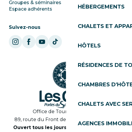
Groupes & séminaires
SoleGets
HÉBERGEMENTS
Espace adhérents
Les Gets Tourisme
CHALETS ET APP
Suivez-nous
HÔTELS
RÉSIDENCES DE T
CHAMBRES D'HÔT
CHALETS AVEC SE
Office de Tourisme des Gets
89, route du Front de Neige 74260 Les Gets
AGENCES IMMOBIL
Ouvert tous les jours en saison de 8h30 à