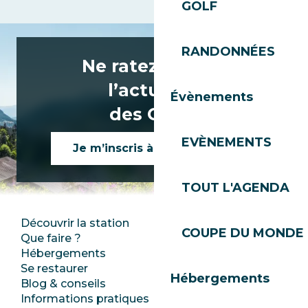
GOLF
RANDONNÉES
Ne ratez rien de
l’actualité
Évènements
des Gets !
EVÈNEMENTS
Je m’inscris à la newsletter
TOUT L'AGENDA
Découvrir la station
Espace Presse
COUPE DU MONDE 
Que faire ?
Club Les Gets
Hébergements
Documentation
Se restaurer
Emplois
Hébergements
Blog & conseils
Ecotourisme
Informations pratiques
Mairie