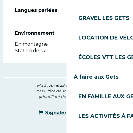
Langues parlées
Langues parlées
GRAVEL LES GETS
Environnement
Environnement
LOCATION DE VÉLO
En montagne
Station de ski
ÉCOLES VTT LES G
À faire aux Gets
Mis à jour le 29 avril 2026 à 09:14
par Office de Tourisme des Gets
EN FAMILLE AUX G
(Identifiant de l'offre :
206554
)
Signaler une erreur
LES ACTIVITÉS À F