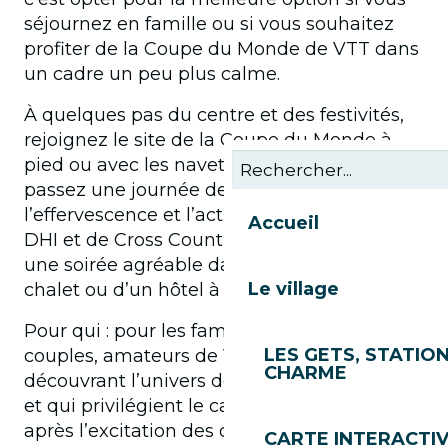
séjournez en famille ou si vous souhaitez
profiter de la Coupe du Monde de VTT dans
un cadre un peu plus calme.
À quelques pas du centre et des festivités,
rejoignez le site de la Coupe du Monde à
pied ou avec les navettes gratuites et
passez une journée de folie dans
l’effervescence et l’action des courses de
Accueil
DHI et de Cross Country avant de passer
une soirée agréable dans le charme d’un
Le village
chalet ou d’un hôtel à la montagne.
Pour qui : pour les familles, les amis ou les
LES GETS, STATION
couples, amateurs de VTT ou curieux,
CHARME
découvrant l’univers de la Coupe du Monde
et qui privilégient le calme en fin de journée
après l’excitation des courses de VTT.
CARTE INTERACTI