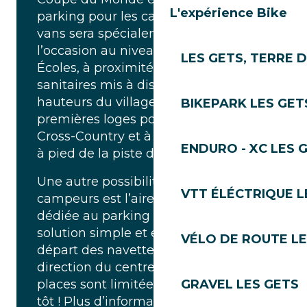
L'expérience Bike
parking pour les camping-cars et les
vans sera spécialement prévu pour
l’occasion au niveau du Lac des
LES GETS, TERRE 
Écoles, à proximité des douches et
sanitaires mis à disposition. Sur les
hauteurs du village, vous serez aux
BIKEPARK LES GET
premières loges pour assister au
Cross-Country et à quelques minutes
ENDURO - XC LES 
à pied de la piste de descente.
Une autre possibilité pour les
VTT ÉLÉCTRIQUE L
campeurs est l’aire de camping-car
dédiée au parking des Perrières. Une
solution simple et efficace à côté du
VÉLO DE ROUTE LE
départ des navettes gratuites en
direction du centre ! Attention : les
places sont limitées, Pensez à venir
GRAVEL LES GETS
tôt ! Plus d’informations sur le site de