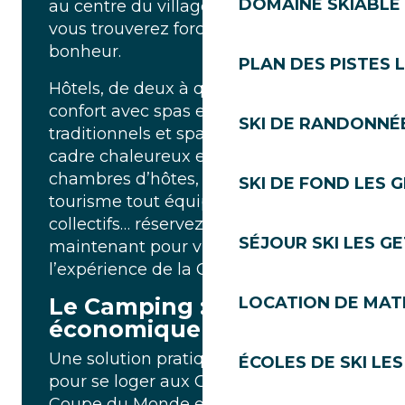
DOMAINE SKIABLE 
au centre du village ou en périphérie,
vous trouverez forcément votre
bonheur.
PLAN DES PISTES 
Hôtels, de deux à quatre étoiles, tout
confort avec spas et piscines, chalets
SKI DE RANDONNÉE
traditionnels et spacieux, dans un
cadre chaleureux et authentique,
chambres d’hôtes, appartements de
SKI DE FOND LES 
tourisme tout équipé, hébergements
collectifs… réservez votre séjour dès
SÉJOUR SKI LES G
maintenant pour vivre pleinement
l’expérience de la Coupe du Monde !
Le Camping : la solution
LOCATION DE MATÉ
économique
Une solution pratique et économique
ÉCOLES DE SKI LES
pour se loger aux Gets pendant la
Coupe du Monde est le camping. Un