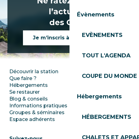
Ne ratez rien de
l’actualité
Évènements
des Gets !
EVÈNEMENTS
Je m’inscris à la newsletter
TOUT L'AGENDA
Découvrir la station
Espace Presse
COUPE DU MONDE 
Que faire ?
Club Les Gets
Hébergements
Documentation
Se restaurer
Emplois
Hébergements
Blog & conseils
Ecotourisme
Informations pratiques
Mairie
Groupes & séminaires
SoleGets
HÉBERGEMENTS
Espace adhérents
Les Gets Tourisme
CHALETS ET APP
Suivez-nous