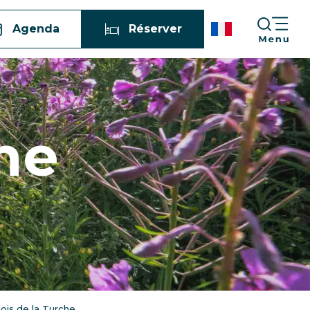
Agenda
Réserver
he
ois de la Turche