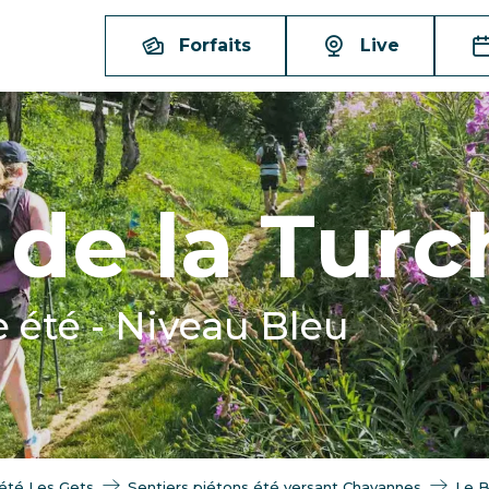
Forfaits
Live
 de la Turc
été - Niveau Bleu
été Les Gets
Sentiers piétons été versant Chavannes
Le B